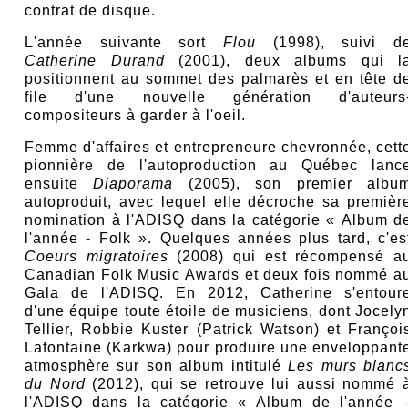
contrat de disque.
L'année suivante sort
Flou
(1998), suivi d
Catherine Durand
(2001), deux albums qui l
positionnent au sommet des palmarès et en tête d
file d'une nouvelle génération d'auteurs
compositeurs à garder à l'oeil.
Femme d'affaires et entrepreneure chevronnée, cett
pionnière de l'autoproduction au Québec lanc
ensuite
Diaporama
(2005), son premier albu
autoproduit, avec lequel elle décroche sa premièr
nomination à l'ADISQ dans la catégorie « Album d
l'année - Folk ». Quelques années plus tard, c'es
Coeurs migratoires
(2008) qui est récompensé a
Canadian Folk Music Awards et deux fois nommé a
Gala de l'ADISQ. En 2012, Catherine s'entour
d'une équipe toute étoile de musiciens, dont Jocely
Tellier, Robbie Kuster (Patrick Watson) et Françoi
Lafontaine (Karkwa) pour produire une enveloppant
atmosphère sur son album intitulé
Les murs blanc
du Nord
(2012), qui se retrouve lui aussi nommé 
l'ADISQ dans la catégorie « Album de l'année 