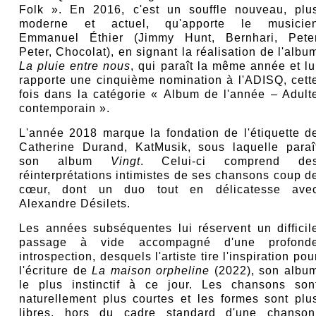
Folk ». En 2016, c'est un souffle nouveau, plu
moderne et actuel, qu'apporte le musicie
Emmanuel Éthier (Jimmy Hunt, Bernhari, Pete
Peter, Chocolat), en signant la réalisation de l'albu
La pluie entre nous
, qui paraît la même année et lu
rapporte une cinquième nomination à l'ADISQ, cett
fois dans la catégorie « Album de l'année – Adult
contemporain ».
L'année 2018 marque la fondation de l'étiquette d
Catherine Durand, KatMusik, sous laquelle paraî
son album
Vingt
. Celui-ci comprend de
réinterprétations intimistes de ses chansons coup d
cœur, dont un duo tout en délicatesse ave
Alexandre Désilets.
Les années subséquentes lui réservent un difficil
passage à vide accompagné d'une profond
introspection, desquels l'artiste tire l'inspiration pou
l'écriture de
La maison orpheline
(2022), son albu
le plus instinctif à ce jour. Les chansons son
naturellement plus courtes et les formes sont plu
libres, hors du cadre standard d'une chanson